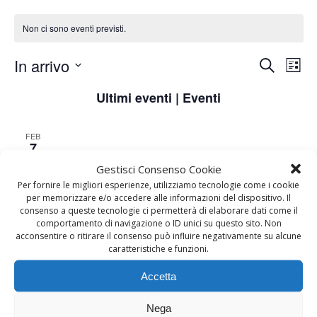
Non ci sono eventi previsti.
E
E
In arrivo
Cerca
Lista
Seleziona
v
v
Ultimi eventi | Eventi
la
data.
e
e
FEB
7
n
n
2023
Gestisci Consenso Cookie
Per fornire le migliori esperienze, utilizziamo tecnologie come i cookie
t
t
per memorizzare e/o accedere alle informazioni del dispositivo. Il
consenso a queste tecnologie ci permetterà di elaborare dati come il
o
comportamento di navigazione o ID unici su questo sito. Non
i
acconsentire o ritirare il consenso può influire negativamente su alcune
caratteristiche e funzioni.
V
R
Accetta
i
i
Nega