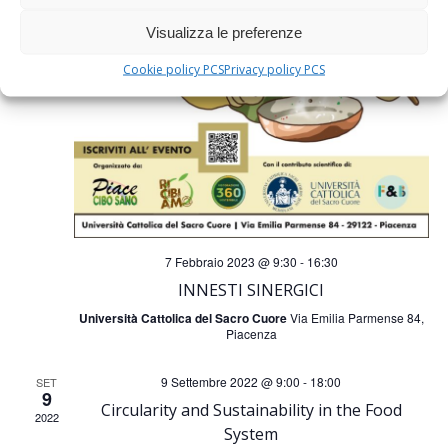
s
c
Visualizza le preferenze
t
e
Cookie policy PCS
Privacy policy PCS
e
r
N
c
a
a
v
e
7 Febbraio 2023 @ 9:30
-
16:30
i
INNESTI SINERGICI
v
g
Università Cattolica del Sacro Cuore
Via Emilia Parmense 84,
Piacenza
i
a
9 Settembre 2022 @ 9:00
-
18:00
SET
9
s
z
Circularity and Sustainability in the Food
2022
System