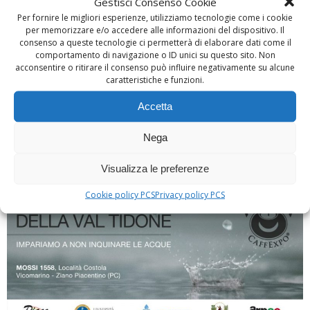
Gestisci Consenso Cookie
Caffexpo’ “L’ecosistema della Val Tidone”
Per fornire le migliori esperienze, utilizziamo tecnologie come i cookie
per memorizzare e/o accedere alle informazioni del dispositivo. Il
consenso a queste tecnologie ci permetterà di elaborare dati come il
Venerdì 10 Luglio, alle 18, presso la tenuta
comportamento di navigazione o ID unici su questo sito. Non
dell’Azienda Mossi 1851, in località Costola (Ziano
acconsentire o ritirare il consenso può influire negativamente su alcune
caratteristiche e funzioni.
Piacentino) […]
Accetta
0
read more
Nega
Visualizza le preferenze
Cookie policy PCS
Privacy policy PCS