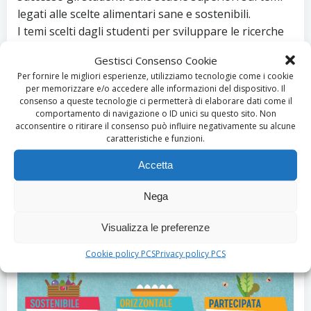
legati alle scelte alimentari sane e sostenibili.
I temi scelti dagli studenti per sviluppare le ricerche
sono stati:
Gestisci Consenso Cookie
– Alimentazione e Sport
Per fornire le migliori esperienze, utilizziamo tecnologie come i cookie
– Le diete vegane e vegetariane
per memorizzare e/o accedere alle informazioni del dispositivo. Il
– Cibo e intercultura
consenso a queste tecnologie ci permetterà di elaborare dati come il
comportamento di navigazione o ID unici su questo sito. Non
– i disturbi alimentari
acconsentire o ritirare il consenso può influire negativamente su alcune
– Scelte alimentari sostenibili
caratteristiche e funzioni.
Cliccando sull’immagine è possibile visualizzare il
Accetta
poster con le infografiche che riassumono i risultati
Nega
dei lavori degli studenti.
Visualizza le preferenze
Cookie policy PCS
Privacy policy PCS