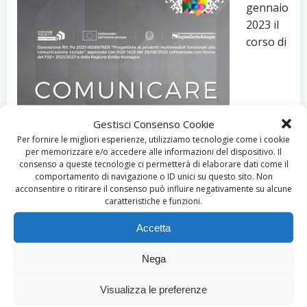
gennaio
2023 il
corso di
Gestisci Consenso Cookie
Per fornire le migliori esperienze, utilizziamo tecnologie come i cookie
per memorizzare e/o accedere alle informazioni del dispositivo. Il
consenso a queste tecnologie ci permetterà di elaborare dati come il
comportamento di navigazione o ID unici su questo sito. Non
acconsentire o ritirare il consenso può influire negativamente su alcune
formazione “
Progettista di prodotti multimediali
caratteristiche e funzioni.
funzionali alla comunicazione sociale
”
organizzato da
Fondazione Enaip
e rivolto a giovani
Accetta
e adulti, disoccupati o occupati, residenti o domiciliati
Nega
nella Regione Emilia-Romagna, in possesso di
diploma o laurea.
Visualizza le preferenze
Il corso, di complessive 500 ore di cui 200 di stage e