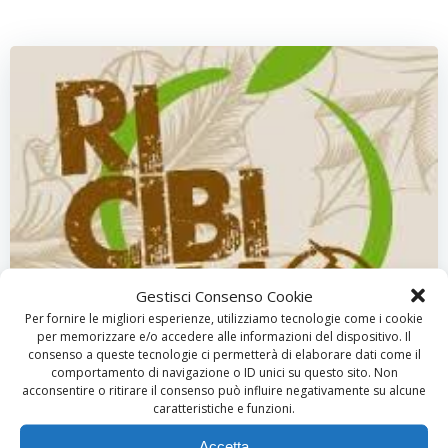
Gestisci Consenso Cookie
Per fornire le migliori esperienze, utilizziamo tecnologie come i cookie
per memorizzare e/o accedere alle informazioni del dispositivo. Il
consenso a queste tecnologie ci permetterà di elaborare dati come il
comportamento di navigazione o ID unici su questo sito. Non
by
piace
on
Novembre 5, 2018
acconsentire o ritirare il consenso può influire negativamente su alcune
caratteristiche e funzioni.
Nell’articolo del 4 Novembre apparso
su Libertà
,
“<<
Potrebbe incartarmi gli avanzi?>>: la family bag tocca
Accetta