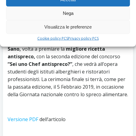
quota 1.800″,
si rinnova l’impegno del progetto
Ricibiamo
e dei ristoratori aderenti alla rete a
Nega
combattere gli sprechi alimentari nel campo della
Visualizza le preferenze
ristorazione.
Cookie policy PCS
Privacy policy PCS
Contestualmente, si rinnova l’iniziativa di
Piace Cibo
Sano,
volta a premiare la
migliore ricetta
antispreco,
con la seconda edizione del concorso
“Sei uno Chef antispreco?”
, che vedrà all’opera
studenti degli istituti alberghieri e ristoratori
professionisti. La cerimonia finale si terrà, come per
la passata edizione, il 5 Febbraio 2019, in occasione
della
Giornata nazionale contro lo spreco alimentare.
Versione PDF
dell’articolo